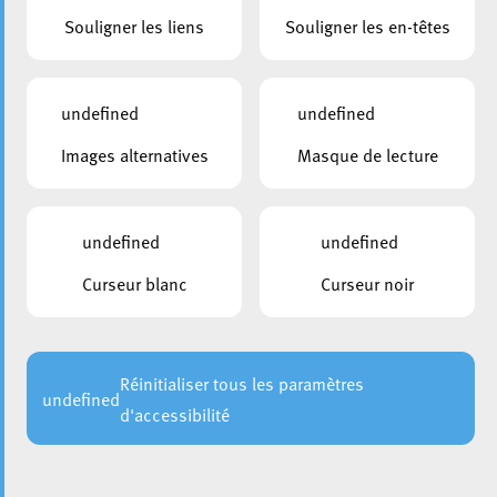
Actualités
Souligner les liens
Souligner les en-têtes
undefined
undefined
#Initiativeaugenblick
C
Images alternatives
Masque de lecture
https://www.swisstransfer.com/d/a7b829b7-ddad-4256-
C
8b68-09b5b0824934
T
2
undefined
undefined
Curseur blanc
Curseur noir
Réinitialiser tous les paramètres
undefined
d'accessibilité