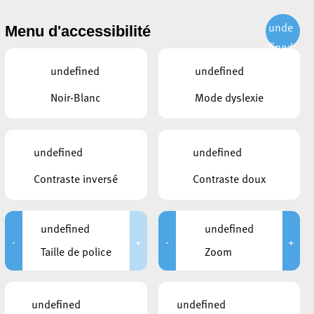
unde
Menu d'accessibilité
07h00 à 21h00
HORAIRE DU JOUR
fined
uration
07h00 à 21h00
undefined
undefined
07h00 à 21h00
Noir-Blanc
Mode dyslexie
undefined
undefined
Contraste inversé
Contraste doux
undefined
undefined
-
+
-
+
Taille de police
Zoom
undefined
undefined