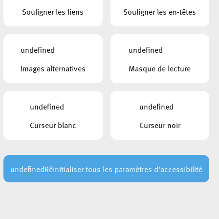
Souligner les liens
Souligner les en-têtes
VER
undefined
undefined
Images alternatives
Masque de lecture
orsale avec le battement de
undefined
undefined
Curseur blanc
Curseur noir
 délai de 3 minutes, en
 de la surface de l’eau.
undefined
Réinitialiser tous les paramètres d'accessibilité
 l’eau).
 prise de traction standard.